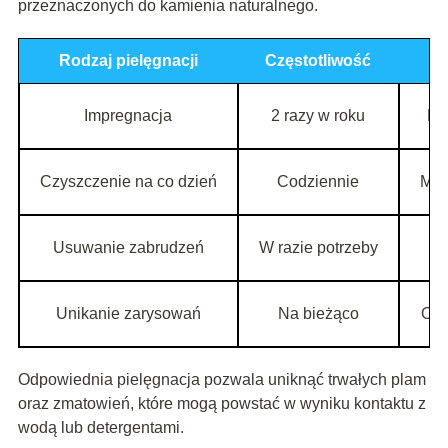
przeznaczonych do kamienia naturalnego.
Rodzaj pielęgnacji
Częstotliwość
Impregnacja
2 razy w roku
Pr
Czyszczenie na co dzień
Codziennie
Mię
Usuwanie zabrudzeń
W razie potrzeby
S
Unikanie zarysowań
Na bieżąco
Och
Odpowiednia pielęgnacja pozwala uniknąć trwałych plam
oraz zmatowień, które mogą powstać w wyniku kontaktu z
wodą lub detergentami.