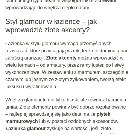
Marmur tego typu idealnie współgra także z
drewem
,
wprowadzając do wnętrza ciepło natury.
Styl glamour w łazience – jak
wprowadzić złote akcenty?
Łazienka w stylu glamour wymaga przemyślanych
rozwiązań, które przyciągają wzrok, lecz nie dominują nad
całością aranżacji.
Złote akcenty
można wprowadzić w
wielu formach – od armatury, przez ramy luster, po listwy
wykończeniowe. W zestawieniu z marmurem, szczególnie
czarnym lub jasnym ze złotym żyłkowaniem, tworzą efekt
luksusu i wyrafinowania.
Wnętrza glamour to nie tylko blask, ale również harmonia i
umiar. Złote elementy powinny być dobrze rozplanowane
– najlepiej sprawdzają się jako detal na tle
płytek
marmurowych
lub w postaci ozdobnych akcesoriów.
Łazienka glamour
zyskuje na wartości, jeśli złoto