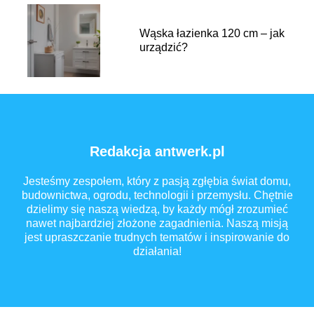
Wąska łazienka 120 cm – jak
urządzić?
Redakcja antwerk.pl
Jesteśmy zespołem, który z pasją zgłębia świat domu,
budownictwa, ogrodu, technologii i przemysłu. Chętnie
dzielimy się naszą wiedzą, by każdy mógł zrozumieć
nawet najbardziej złożone zagadnienia. Naszą misją
jest upraszczanie trudnych tematów i inspirowanie do
działania!