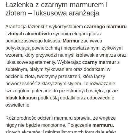
Łazienka z czarnym marmurem i
złotem – luksusowa aranżacja
Aranżacja łazienki z wykorzystaniem
czarnego marmuru
i
złotych akcentów
to synonim elegancji oraz
ponadczasowego luksusu.
Marmur
zachwyca
połyskującą powierzchnią i niepowtarzalnym, żyłkowym
wzorem, który przywodzi na myśl królewskie wnętrza oraz
luksusowe apartamenty. Wybierając
czarny marmur
z
subtelnym, białym żyłkowaniem oraz dodatkami w
odcieniu złota, tworzymy przestrzeń, która łączy
nowoczesność z klasycznym stylem. To rozwiązanie
szczególnie polecane do przestronnych wnętrz, gdzie
blask luksusu
podkreślą dodatki oraz odpowiednie
oświetlenie.
Różnorodność odcieni marmuru sprawia, że wnętrze
nigdy nie będzie monotonne. Połączenie
marmuru
,
złotych akcentów i minimalistycznych form daje efekt