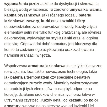
wyposażenia
przeznaczone do dystrybucji i sterowania
bieżącą wodą w łazience. To zarówno
umywalka
,
wanna
,
kabina prysznicowa
, jak i różnego rodzaju
baterie
łazienkowe
,
zawory
,
kurki
oraz
kształtki
i
filtry
odpowiedzialne za doprowadzanie wody. Każdy z tych
elementów pełni nie tylko funkcję praktyczną, ale również
dekoracyjną, wpływając na
styl łazienki
oraz jej ogólną
estetykę. Odpowiedni dobór armatury jest kluczowy dla
komfortu codziennego użytkowania oraz zachowania
harmonii aranżacji wnętrza.
Współczesna
armatura łazienkowa
to nie tylko klasyczne
rozwiązania, lecz także nowoczesne technologie, takie
jak
bateria z termostatem
czy specjalne
perlatery
ograniczające zużycie wody. Materiały wykorzystywane
do produkcji tych elementów muszą być odporne na
korozję, działanie środków chemicznych oraz łatwe w
utrzymaniu czystości. Każdy detal, od
kształtu
po
kolor
armatury
, wpływa na ostateczny wygląd łazienki i jej