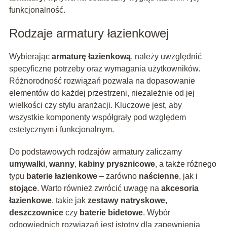
funkcjonalność.
Rodzaje armatury łazienkowej
Wybierając
armaturę łazienkową
, należy uwzględnić
specyficzne potrzeby oraz wymagania użytkowników.
Różnorodność rozwiązań pozwala na dopasowanie
elementów do każdej przestrzeni, niezależnie od jej
wielkości czy stylu aranżacji. Kluczowe jest, aby
wszystkie komponenty współgrały pod względem
estetycznym i funkcjonalnym.
Do podstawowych rodzajów armatury zaliczamy
umywalki
,
wanny
,
kabiny prysznicowe
, a także różnego
typu
baterie łazienkowe
– zarówno
naścienne
, jak i
stojące
. Warto również zwrócić uwagę na
akcesoria
łazienkowe
, takie jak
zestawy natryskowe
,
deszczownice
czy
baterie bidetowe
. Wybór
odpowiednich rozwiązań jest istotny dla zapewnienia