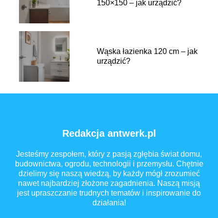
150×150 – jak urządzić?
Wąska łazienka 120 cm – jak
urządzić?
Redakcja antwerk.pl
Jesteśmy zespołem, który z pasją zgłębia świat domu,
budownictwa, ogrodu, technologii i przemysłu. Chętnie
dzielimy się naszą wiedzą, by każdy mógł zrozumieć
nawet najbardziej złożone zagadnienia. Naszą misją
jest upraszczanie trudnych tematów i inspirowanie do
działania!