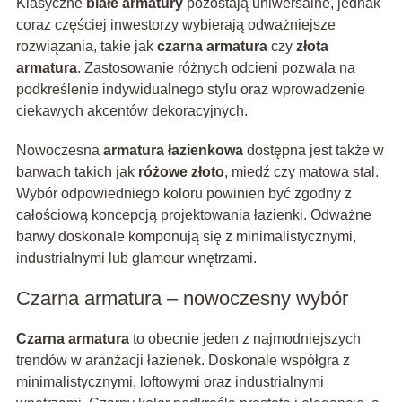
Klasyczne
białe armatury
pozostają uniwersalne, jednak
coraz częściej inwestorzy wybierają odważniejsze
rozwiązania, takie jak
czarna armatura
czy
złota
armatura
. Zastosowanie różnych odcieni pozwala na
podkreślenie indywidualnego stylu oraz wprowadzenie
ciekawych akcentów dekoracyjnych.
Nowoczesna
armatura łazienkowa
dostępna jest także w
barwach takich jak
różowe złoto
, miedź czy matowa stal.
Wybór odpowiedniego koloru powinien być zgodny z
całościową koncepcją projektowania łazienki. Odważne
barwy doskonale komponują się z minimalistycznymi,
industrialnymi lub glamour wnętrzami.
Czarna armatura – nowoczesny wybór
Czarna armatura
to obecnie jeden z najmodniejszych
trendów w aranżacji łazienek. Doskonale współgra z
minimalistycznymi, loftowymi oraz industrialnymi