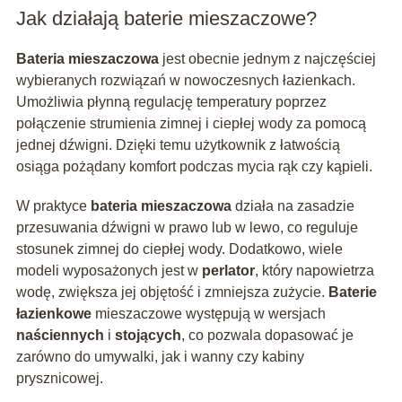
Jak działają baterie mieszaczowe?
Bateria mieszaczowa
jest obecnie jednym z najczęściej
wybieranych rozwiązań w nowoczesnych łazienkach.
Umożliwia płynną regulację temperatury poprzez
połączenie strumienia zimnej i ciepłej wody za pomocą
jednej dźwigni. Dzięki temu użytkownik z łatwością
osiąga pożądany komfort podczas mycia rąk czy kąpieli.
W praktyce
bateria mieszaczowa
działa na zasadzie
przesuwania dźwigni w prawo lub w lewo, co reguluje
stosunek zimnej do ciepłej wody. Dodatkowo, wiele
modeli wyposażonych jest w
perlator
, który napowietrza
wodę, zwiększa jej objętość i zmniejsza zużycie.
Baterie
łazienkowe
mieszaczowe występują w wersjach
naściennych
i
stojących
, co pozwala dopasować je
zarówno do umywalki, jak i wanny czy kabiny
prysznicowej.