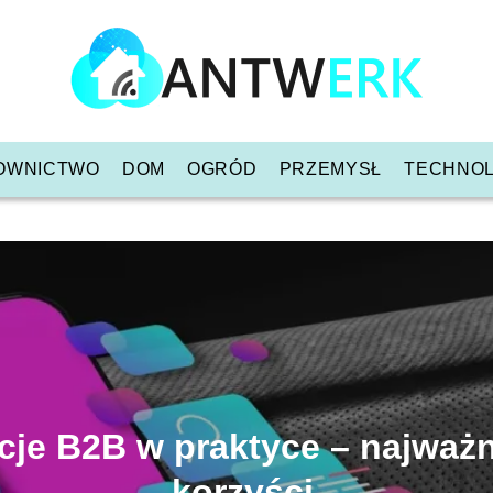
OWNICTWO
DOM
OGRÓD
PRZEMYSŁ
TECHNOL
cje B2B w praktyce – najważn
korzyści