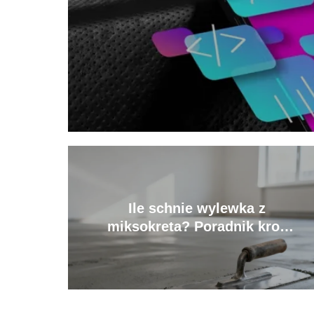
Ile schnie wylewka z
miksokreta? Poradnik krok
po kroku