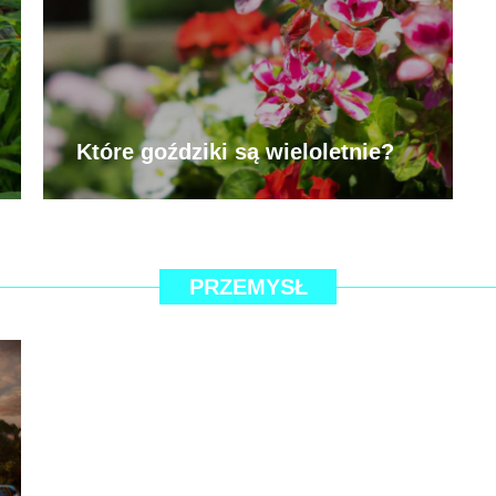
Które goździki są wieloletnie?
PRZEMYSŁ