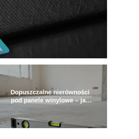
Dopuszczalne nierówności
pod panele winylowe – jak
przygotować podłoże?