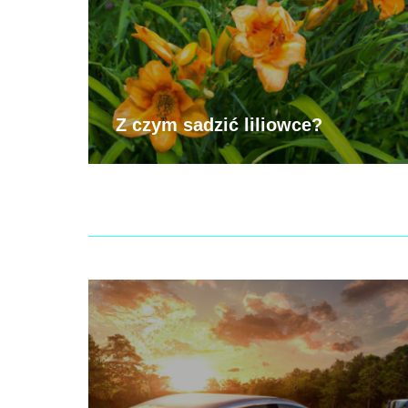
Z czym sadzić liliowce?